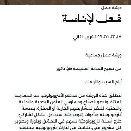
ورشة عمل
فعل الإناسة
١٨، ٢٢، ٢٥، ٢٩ تشرين الثاني
ورشة عمل جماعية
من تسيير الفنانة المقيمة
هيا دكوَر
أيام السبت والأربعاء
تنطلق هذه الورشة من تقاطع الأنثروبولوجيا مع الممارسة
الفنيّة، وتدعو الصنّاع وممارسي الفنّون البصرية والأدائية
والبحثية، للنظر لمشاريعهم الجارية أو المقرّرة، بعدسة
أنثروبولوجيّة وبأدوات إثنوغرافيّة. سنحاول، بشكلٍ تشاركيّ،
طرح أسئلة انثروبولوجيّة تسهم في التعمّق وبلورة وتطوير
كل مشروع فنّي، نتباحث في تيّارات انثروبولوجية مختلفة،