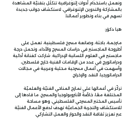
ونعمل باستخدام أدوات إثنوغرافية تتكلّل بتقنيّة المشاهدة
بالمشاركة والتدوين الإثنوغرافي، لاستكشاف جوانب جديدة
تسهم في بناء وتطوير أعمالنا.
هيا دكوَر:
مترجمة، باحثة، وصانعة مسرح فلسطينية، تعمل على
أطروحة الماجستير في دراسات المسرح والأداء، وتحمل درجة
ماجستير في العلوم اللسانية الإدراكية. شاركت كفنانة أدائية
ودراماتورج في عدد من الإقامات الفنية خارج فلسطين،
وأسهمت في أعمال مسرحية محلية وعربية في مجالات
الدراماتورجيا، النقد، والإخراج.
تركّز في أعمالها على تمازج المناحي الفنيّة والعلميّة
المختلفة معًا، خاصّةً الأنثروبولوجيا والمسرح، ما قادها إلى
تأسيس المختبر المسرحي الفلسطيني، وهو مساحة
للاستكشاف والتجربة الجماعيّة تهدف لدفع الأعمال الفنيّة
عبر تعزيز ثقافة النقد والحوار والعمل التشاركي.